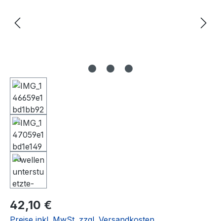
Regulärer Preis:
42,10 €
Preise inkl. MwSt. zzgl. Versandkosten