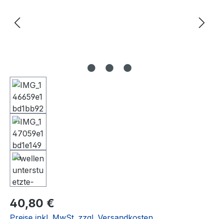
Regulärer Preis:
40,80 €
Preise inkl. MwSt. zzgl. Versandkosten