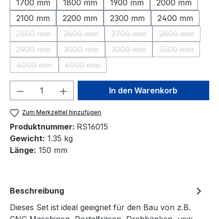
1700 mm
1800 mm
1900 mm
2000 mm
2100 mm
2200 mm
2300 mm
2400 mm
2500 mm
2600 mm
2700 mm
2800 mm
(Diese Option ist zurzeit nicht verfügbar.)
(Diese Option ist zurzeit nicht verfügbar.)
(Diese Option ist zurzeit nic
(Diese Option 
2900 mm
3000 mm
3200 mm
3500 mm
(Diese Option ist zurzeit nicht verfügbar.)
(Diese Option ist zurzeit nicht verfügbar.)
(Diese Option ist zurzeit nic
(Diese Option 
4000 mm
6000 mm
(Diese Option ist zurzeit nicht verfügbar.)
(Diese Option ist zurzeit nicht verfügbar.)
Produkt Anzahl: Gib den gewünschten We
In den Warenkorb
Zum Merkzettel hinzufügen
Produktnummer:
RS16015
Gewicht:
1.35 kg
Länge:
150 mm
Beschreibung
Dieses Set ist ideal geeignet für den Bau von z.B.
CNC Maschinen, Portalfräsen, Drehbänken, usw.