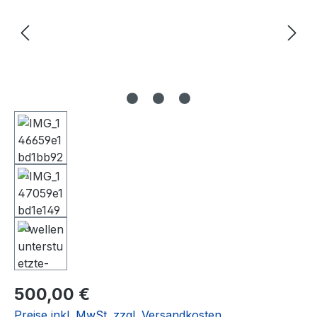
Regulärer Preis:
500,00 €
Preise inkl. MwSt. zzgl. Versandkosten