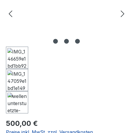
Regulärer Preis:
500,00 €
Preise inkl. MwSt. zzgl. Versandkosten