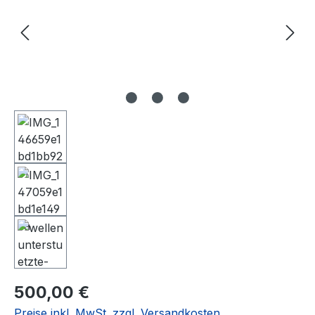
Regulärer Preis:
500,00 €
Preise inkl. MwSt. zzgl. Versandkosten