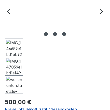
Regulärer Preis:
500,00 €
Preise inkl. MwSt. zzgl. Versandkosten