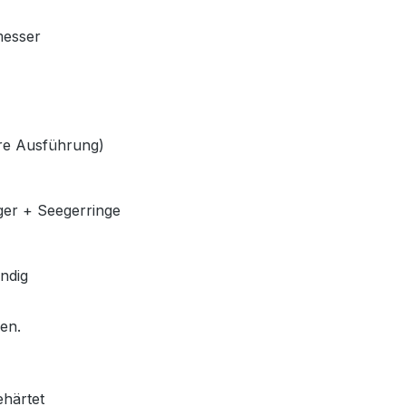
messer
lere Ausführung)
ger + Seegerringe
ndig
len.
ehärtet