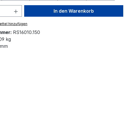
 Anzahl: Gib den gewünschten Wert ein 
In den Warenkorb
ttel hinzufügen
mmer:
RS16010.150
09 kg
 mm