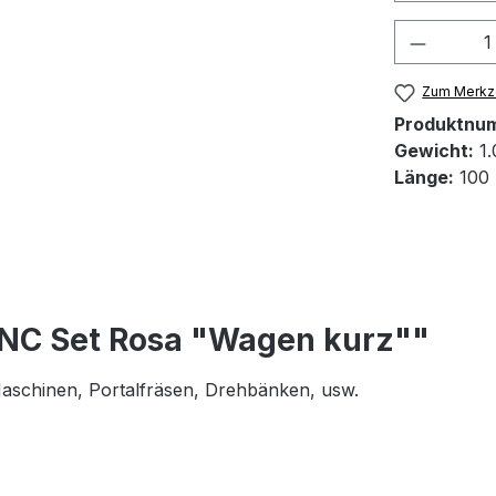
Produkt
Zum Merkze
Produktnu
Gewicht:
1.
Länge:
100
CNC Set Rosa "Wagen kurz""
 Maschinen, Portalfräsen, Drehbänken, usw.