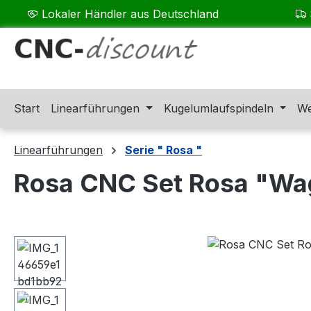
Lokaler Händler aus Deutschland
m Hauptinhalt springen
Zur Suche springen
Zur Hauptnavigation springen
Start
Linearführungen
Kugelumlaufspindeln
We
Linearführungen
Serie " Rosa "
Rosa CNC Set Rosa "Wa
Bildergalerie überspringen