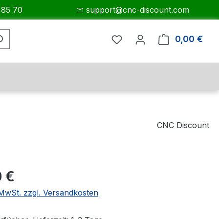
485 70
support@cnc-discount.com
0,00 €
Ware
CNC Discount
eis:
 €
. MwSt. zzgl. Versandkosten