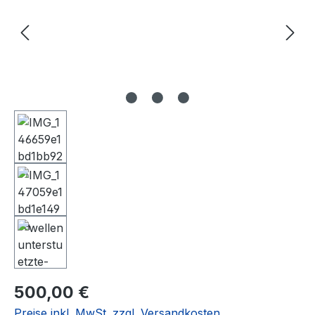
Regulärer Preis:
500,00 €
Preise inkl. MwSt. zzgl. Versandkosten