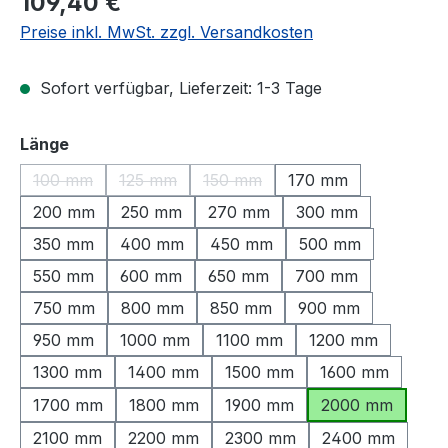
109,40 €
Preise inkl. MwSt. zzgl. Versandkosten
Sofort verfügbar, Lieferzeit: 1-3 Tage
auswählen
Länge
100 mm
125 mm
150 mm
170 mm
(Diese Option ist zurzeit nicht verfügbar.)
(Diese Option ist zurzeit nicht verfügbar.)
(Diese Option ist zurzeit nicht ve
200 mm
250 mm
270 mm
300 mm
350 mm
400 mm
450 mm
500 mm
550 mm
600 mm
650 mm
700 mm
750 mm
800 mm
850 mm
900 mm
950 mm
1000 mm
1100 mm
1200 mm
1300 mm
1400 mm
1500 mm
1600 mm
1700 mm
1800 mm
1900 mm
2000 mm
2100 mm
2200 mm
2300 mm
2400 mm