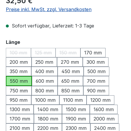
32,50 €
Preise inkl. MwSt. zzgl. Versandkosten
Sofort verfügbar, Lieferzeit: 1-3 Tage
auswählen
Länge
100 mm
125 mm
150 mm
170 mm
(Diese Option ist zurzeit nicht verfügbar.)
(Diese Option ist zurzeit nicht verfügbar.)
(Diese Option ist zurzeit nicht ve
200 mm
250 mm
270 mm
300 mm
350 mm
400 mm
450 mm
500 mm
550 mm
600 mm
650 mm
700 mm
750 mm
800 mm
850 mm
900 mm
950 mm
1000 mm
1100 mm
1200 mm
1300 mm
1400 mm
1500 mm
1600 mm
1700 mm
1800 mm
1900 mm
2000 mm
2100 mm
2200 mm
2300 mm
2400 mm