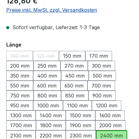
126,60 €
Preise inkl. MwSt. zzgl. Versandkosten
Sofort verfügbar, Lieferzeit: 1-3 Tage
auswählen
Länge
100 mm
125 mm
150 mm
170 mm
(Diese Option ist zurzeit nicht verfügbar.)
(Diese Option ist zurzeit nicht verfügbar.)
200 mm
250 mm
270 mm
300 mm
350 mm
400 mm
450 mm
500 mm
550 mm
600 mm
650 mm
700 mm
750 mm
800 mm
850 mm
900 mm
950 mm
1000 mm
1100 mm
1200 mm
1300 mm
1400 mm
1500 mm
1600 mm
1700 mm
1800 mm
1900 mm
2000 mm
2100 mm
2200 mm
2300 mm
2400 mm