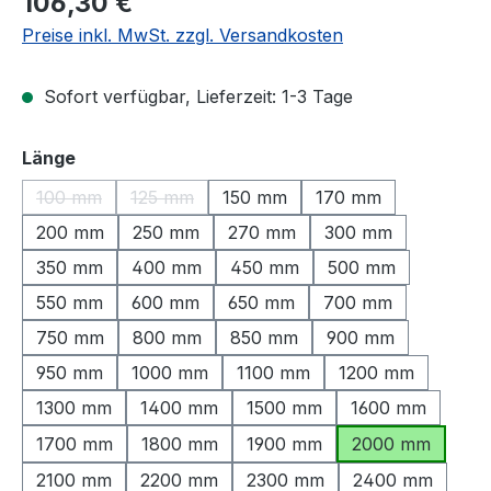
106,30 €
Preise inkl. MwSt. zzgl. Versandkosten
Sofort verfügbar, Lieferzeit: 1-3 Tage
auswählen
Länge
100 mm
125 mm
150 mm
170 mm
(Diese Option ist zurzeit nicht verfügbar.)
(Diese Option ist zurzeit nicht verfügbar.)
200 mm
250 mm
270 mm
300 mm
350 mm
400 mm
450 mm
500 mm
550 mm
600 mm
650 mm
700 mm
750 mm
800 mm
850 mm
900 mm
950 mm
1000 mm
1100 mm
1200 mm
1300 mm
1400 mm
1500 mm
1600 mm
1700 mm
1800 mm
1900 mm
2000 mm
2100 mm
2200 mm
2300 mm
2400 mm