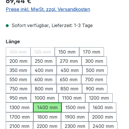
69,44 €
Preise inkl. MwSt. zzgl. Versandkosten
Sofort verfügbar, Lieferzeit: 1-3 Tage
auswählen
Länge
100 mm
125 mm
150 mm
170 mm
(Diese Option ist zurzeit nicht verfügbar.)
(Diese Option ist zurzeit nicht verfügbar.)
200 mm
250 mm
270 mm
300 mm
350 mm
400 mm
450 mm
500 mm
550 mm
600 mm
650 mm
700 mm
750 mm
800 mm
850 mm
900 mm
950 mm
1000 mm
1100 mm
1200 mm
1300 mm
1400 mm
1500 mm
1600 mm
1700 mm
1800 mm
1900 mm
2000 mm
2100 mm
2200 mm
2300 mm
2400 mm