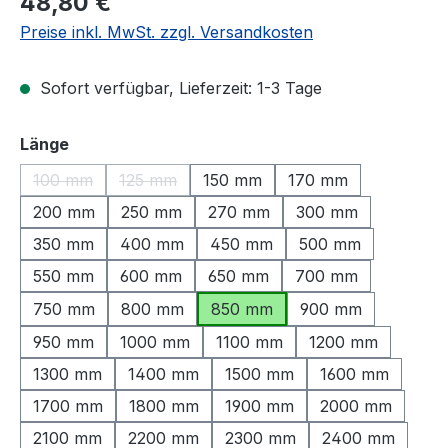
48,80 €
Preise inkl. MwSt. zzgl. Versandkosten
Sofort verfügbar, Lieferzeit: 1-3 Tage
auswählen
Länge
100 mm
125 mm
150 mm
170 mm
(Diese Option ist zurzeit nicht verfügbar.)
(Diese Option ist zurzeit nicht verfügbar.)
200 mm
250 mm
270 mm
300 mm
350 mm
400 mm
450 mm
500 mm
550 mm
600 mm
650 mm
700 mm
750 mm
800 mm
850 mm
900 mm
950 mm
1000 mm
1100 mm
1200 mm
1300 mm
1400 mm
1500 mm
1600 mm
1700 mm
1800 mm
1900 mm
2000 mm
2100 mm
2200 mm
2300 mm
2400 mm