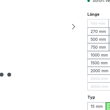
Sofort ver
ausw
Länge
100 mm
(Diese O
270 mm
500 mm
750 mm
1000 mm
1500 mm
2000 mm
2500 mm
(Diese 
3000 mm
(Diese 
auswäh
Typ
15 mm