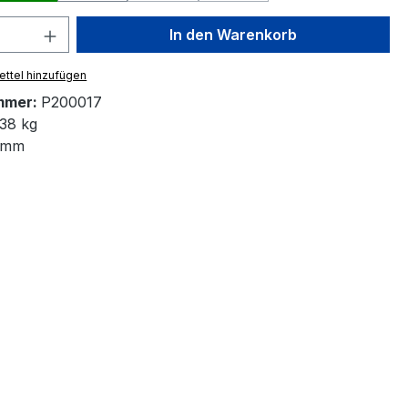
 Anzahl: Gib den gewünschten Wert ein 
In den Warenkorb
ttel hinzufügen
mmer:
P200017
38 kg
 mm