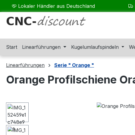
Lokaler Händler aus Deutschland
m Hauptinhalt springen
Zur Suche springen
Zur Hauptnavigation springen
Start
Linearführungen
Kugelumlaufspindeln
We
Linearführungen
Serie " Orange "
Orange Profilschiene O
Bildergalerie überspringen