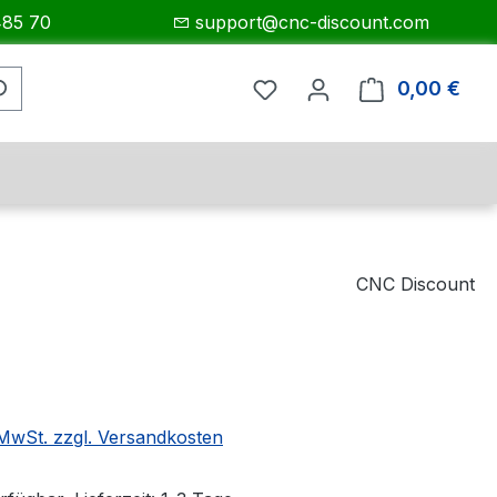
485 70
support@cnc-discount.com
0,00 €
Ware
CNC Discount
eis:
. MwSt. zzgl. Versandkosten