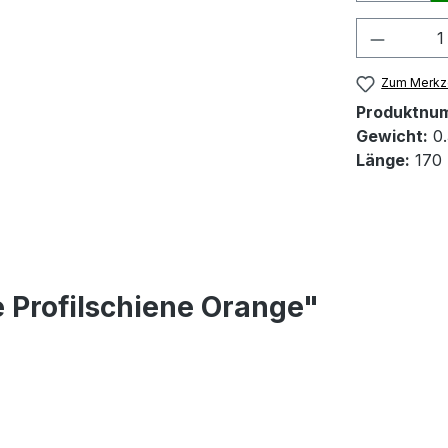
Produkt
Zum Merkze
Produktnu
Gewicht:
0.
Länge:
170
 Profilschiene Orange"