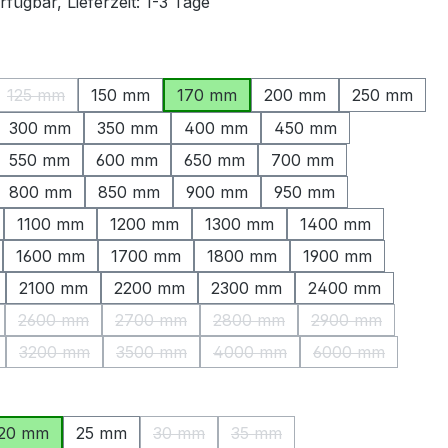
fügbar, Lieferzeit: 1-3 Tage
ählen
125 mm
150 mm
170 mm
200 mm
250 mm
ption ist zurzeit nicht verfügbar.)
(Diese Option ist zurzeit nicht verfügbar.)
300 mm
350 mm
400 mm
450 mm
550 mm
600 mm
650 mm
700 mm
800 mm
850 mm
900 mm
950 mm
1100 mm
1200 mm
1300 mm
1400 mm
1600 mm
1700 mm
1800 mm
1900 mm
2100 mm
2200 mm
2300 mm
2400 mm
2600 mm
2700 mm
2800 mm
2900 mm
Option ist zurzeit nicht verfügbar.)
(Diese Option ist zurzeit nicht verfügbar.)
(Diese Option ist zurzeit nicht verfügbar.)
(Diese Option ist zurzeit nicht
(Diese Option is
3200 mm
3500 mm
4000 mm
6000 mm
Option ist zurzeit nicht verfügbar.)
(Diese Option ist zurzeit nicht verfügbar.)
(Diese Option ist zurzeit nicht verfügbar.)
(Diese Option ist zurzeit nicht
(Diese Option i
len
20 mm
25 mm
30 mm
35 mm
(Diese Option ist zurzeit nicht verfügbar.
(Diese Option ist zurzeit nich