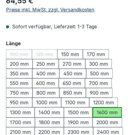
64,55 €
Preise inkl. MwSt. zzgl. Versandkosten
Sofort verfügbar, Lieferzeit: 1-3 Tage
auswählen
Länge
100 mm
125 mm
150 mm
170 mm
(Diese Option ist zurzeit nicht verfügbar.)
(Diese Option ist zurzeit nicht verfügbar.)
200 mm
250 mm
270 mm
300 mm
350 mm
400 mm
450 mm
500 mm
550 mm
600 mm
650 mm
700 mm
750 mm
800 mm
850 mm
900 mm
950 mm
1000 mm
1100 mm
1200 mm
1300 mm
1400 mm
1500 mm
1600 mm
1700 mm
1800 mm
1900 mm
2000 mm
2100 mm
2200 mm
2300 mm
2400 mm