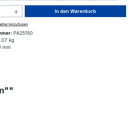
 Anzahl: Gib den gewünschten Wert ein 
In den Warenkorb
ttel hinzufügen
mmer:
PA25150
.07 kg
0 mm
n""