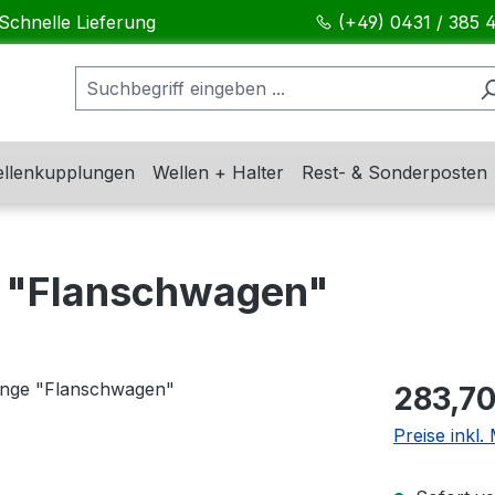
Schnelle Lieferung
(+49) 0431 / 385 
llenkupplungen
Wellen + Halter
Rest- & Sonderposten
 "Flanschwagen"
Regulärer Pr
283,70
Preise inkl