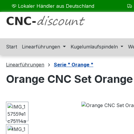
Lokaler Händler aus Deutschland
m Hauptinhalt springen
Zur Suche springen
Zur Hauptnavigation springen
Start
Linearführungen
Kugelumlaufspindeln
We
Linearführungen
Serie " Orange "
Orange CNC Set Orange
Bildergalerie überspringen