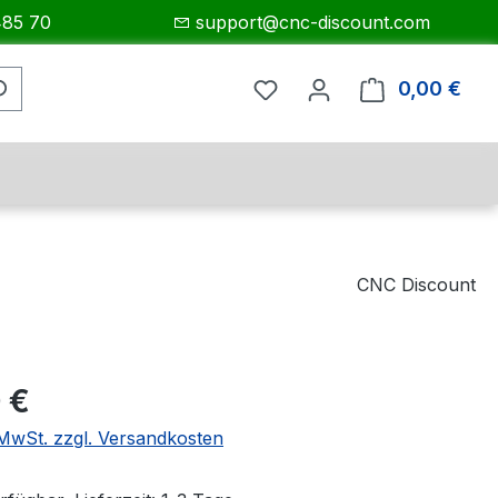
485 70
support@cnc-discount.com
0,00 €
Ware
CNC Discount
eis:
 €
. MwSt. zzgl. Versandkosten