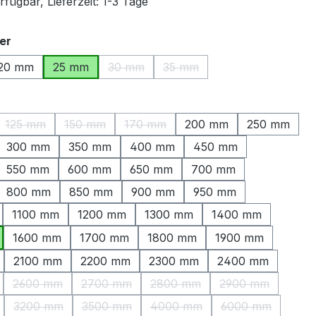
fügbar, Lieferzeit: 1-3 Tage
auswählen
er
20 mm
25 mm
30 mm
35 mm
(Diese Option ist zurzeit nicht verfügbar.
(Diese Option ist zurzeit nich
ählen
125 mm
150 mm
170 mm
200 mm
250 mm
ption ist zurzeit nicht verfügbar.)
(Diese Option ist zurzeit nicht verfügbar.)
(Diese Option ist zurzeit nicht verfügbar.)
(Diese Option ist zurzeit nicht verfüg
300 mm
350 mm
400 mm
450 mm
550 mm
600 mm
650 mm
700 mm
800 mm
850 mm
900 mm
950 mm
1100 mm
1200 mm
1300 mm
1400 mm
1600 mm
1700 mm
1800 mm
1900 mm
2100 mm
2200 mm
2300 mm
2400 mm
2600 mm
2700 mm
2800 mm
2900 mm
Option ist zurzeit nicht verfügbar.)
(Diese Option ist zurzeit nicht verfügbar.)
(Diese Option ist zurzeit nicht verfügbar.)
(Diese Option ist zurzeit nicht
(Diese Option is
3200 mm
3500 mm
4000 mm
6000 mm
Option ist zurzeit nicht verfügbar.)
(Diese Option ist zurzeit nicht verfügbar.)
(Diese Option ist zurzeit nicht verfügbar.)
(Diese Option ist zurzeit nicht
(Diese Option i