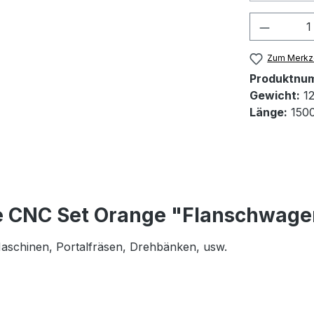
Produkt
Zum Merkze
Produktnu
Gewicht:
12
Länge:
150
e CNC Set Orange "Flanschwage
 Maschinen, Portalfräsen, Drehbänken, usw.