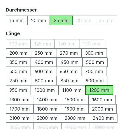
auswählen
Durchmesser
15 mm
20 mm
25 mm
30 mm
35 mm
(Diese Option ist zurzeit
(Diese Optio
auswählen
Länge
100 mm
125 mm
150 mm
170 mm
(Diese Option ist zurzeit nicht verfügbar.)
(Diese Option ist zurzeit nicht verfügbar.)
(Diese Option ist zurzeit nicht ve
(Diese Option ist zu
200 mm
250 mm
270 mm
300 mm
350 mm
400 mm
450 mm
500 mm
550 mm
600 mm
650 mm
700 mm
750 mm
800 mm
850 mm
900 mm
950 mm
1000 mm
1100 mm
1200 mm
1300 mm
1400 mm
1500 mm
1600 mm
1700 mm
1800 mm
1900 mm
2000 mm
2100 mm
2200 mm
2300 mm
2400 mm
2500 mm
2600 mm
2700 mm
2800 mm