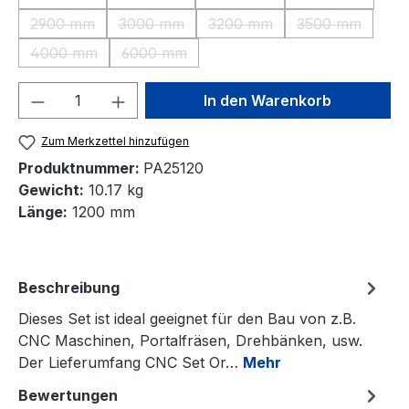
(Diese Option ist zurzeit nicht verfügbar.)
(Diese Option ist zurzeit nicht verfügbar.)
(Diese Option ist zurzeit nic
(Diese Option 
2900 mm
3000 mm
3200 mm
3500 mm
(Diese Option ist zurzeit nicht verfügbar.)
(Diese Option ist zurzeit nicht verfügbar.)
(Diese Option ist zurzeit nic
(Diese Option 
4000 mm
6000 mm
(Diese Option ist zurzeit nicht verfügbar.)
(Diese Option ist zurzeit nicht verfügbar.)
Produkt Anzahl: Gib den gewünschten We
In den Warenkorb
Zum Merkzettel hinzufügen
Produktnummer:
PA25120
Gewicht:
10.17 kg
Länge:
1200 mm
Beschreibung
Dieses Set ist ideal geeignet für den Bau von z.B.
CNC Maschinen, Portalfräsen, Drehbänken, usw.
Der Lieferumfang CNC Set Or…
Mehr
Bewertungen