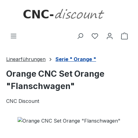
Zum Hauptinhalt springen
Ware
Linearführungen
Serie " Orange "
Orange CNC Set Orange
"Flanschwagen"
CNC Discount
Bildergalerie überspringen