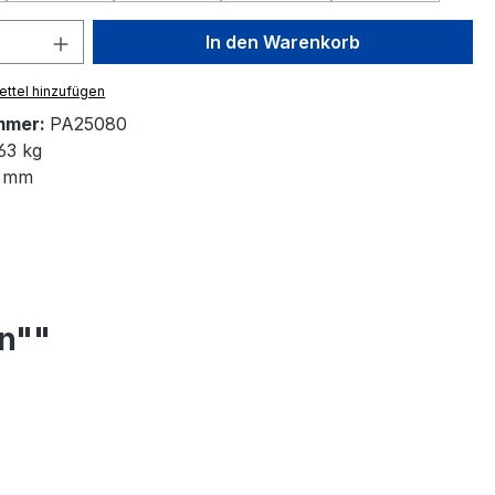
 Anzahl: Gib den gewünschten Wert ein 
In den Warenkorb
ttel hinzufügen
mmer:
PA25080
63 kg
 mm
n""