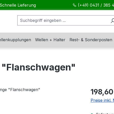
Schnelle Lieferung
(+49) 0431 / 385 
llenkupplungen
Wellen + Halter
Rest- & Sonderposten
 "Flanschwagen"
Regulärer Pr
198,60
Preise inkl