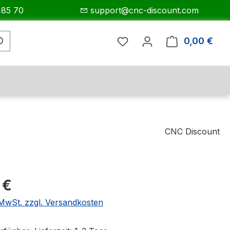
485 70
support@cnc-discount.com
0,00 €
Ware
CNC Discount
eis:
 €
. MwSt. zzgl. Versandkosten