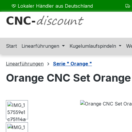
Lokaler Händler aus Deutschland
m Hauptinhalt springen
Zur Suche springen
Zur Hauptnavigation springen
Start
Linearführungen
Kugelumlaufspindeln
We
Linearführungen
Serie " Orange "
Orange CNC Set Orange
Bildergalerie überspringen