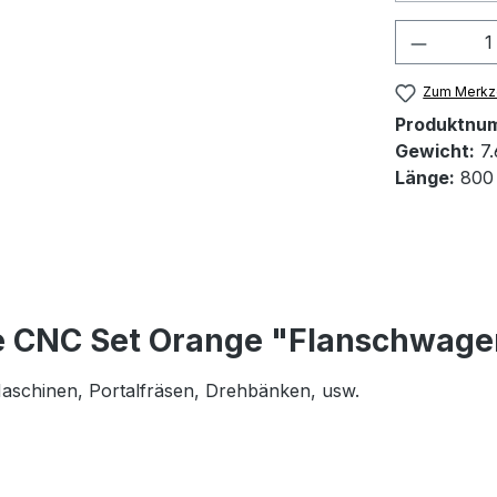
Produkt
Zum Merkze
Produktnu
Gewicht:
7.
Länge:
800
e CNC Set Orange "Flanschwage
 Maschinen, Portalfräsen, Drehbänken, usw.