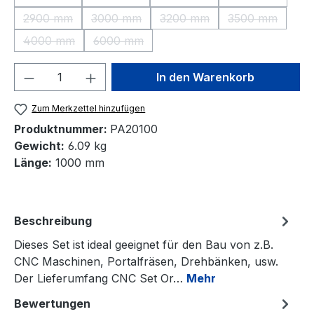
(Diese Option ist zurzeit nicht verfügbar.)
(Diese Option ist zurzeit nicht verfügbar.)
(Diese Option ist zurzeit nic
(Diese Option 
2900 mm
3000 mm
3200 mm
3500 mm
(Diese Option ist zurzeit nicht verfügbar.)
(Diese Option ist zurzeit nicht verfügbar.)
(Diese Option ist zurzeit nic
(Diese Option 
4000 mm
6000 mm
(Diese Option ist zurzeit nicht verfügbar.)
(Diese Option ist zurzeit nicht verfügbar.)
Produkt Anzahl: Gib den gewünschten We
In den Warenkorb
Zum Merkzettel hinzufügen
Produktnummer:
PA20100
Gewicht:
6.09 kg
Länge:
1000 mm
Beschreibung
Dieses Set ist ideal geeignet für den Bau von z.B.
CNC Maschinen, Portalfräsen, Drehbänken, usw.
Der Lieferumfang CNC Set Or…
Mehr
Bewertungen