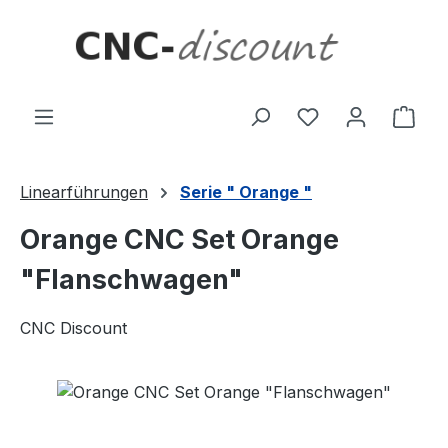
Zum Hauptinhalt springen
Ware
Linearführungen
Serie " Orange "
Orange CNC Set Orange
"Flanschwagen"
CNC Discount
Bildergalerie überspringen