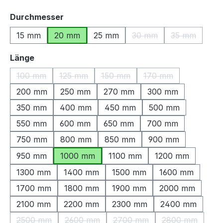
auswählen
Durchmesser
15 mm
20 mm
25 mm
30 mm
35 mm
(Diese Option ist zurzeit
(Diese Optio
auswählen
Länge
100 mm
125 mm
150 mm
170 mm
(Diese Option ist zurzeit nicht verfügbar.)
(Diese Option ist zurzeit nicht verfügbar.)
(Diese Option ist zurzeit nicht ve
(Diese Option ist zu
200 mm
250 mm
270 mm
300 mm
350 mm
400 mm
450 mm
500 mm
550 mm
600 mm
650 mm
700 mm
750 mm
800 mm
850 mm
900 mm
950 mm
1000 mm
1100 mm
1200 mm
1300 mm
1400 mm
1500 mm
1600 mm
1700 mm
1800 mm
1900 mm
2000 mm
2100 mm
2200 mm
2300 mm
2400 mm
2500 mm
2600 mm
2700 mm
2800 mm