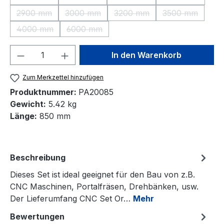
(Diese Option ist zurzeit nicht verfügbar.)
(Diese Option ist zurzeit nicht verfügbar.)
(Diese Option ist zurzeit nic
(Diese Option 
2900 mm
3000 mm
3200 mm
3500 mm
(Diese Option ist zurzeit nicht verfügbar.)
(Diese Option ist zurzeit nicht verfügbar.)
(Diese Option ist zurzeit nic
(Diese Option 
4000 mm
6000 mm
(Diese Option ist zurzeit nicht verfügbar.)
(Diese Option ist zurzeit nicht verfügbar.)
Produkt Anzahl: Gib den gewünschten We
In den Warenkorb
Zum Merkzettel hinzufügen
Produktnummer:
PA20085
Gewicht:
5.42 kg
Länge:
850 mm
Beschreibung
Dieses Set ist ideal geeignet für den Bau von z.B.
CNC Maschinen, Portalfräsen, Drehbänken, usw.
Der Lieferumfang CNC Set Or…
Mehr
Bewertungen