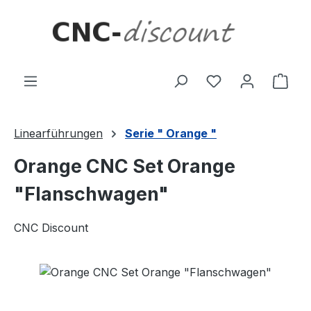
Zum Hauptinhalt springen
Ware
Linearführungen
Serie " Orange "
Orange CNC Set Orange
"Flanschwagen"
CNC Discount
Bildergalerie überspringen