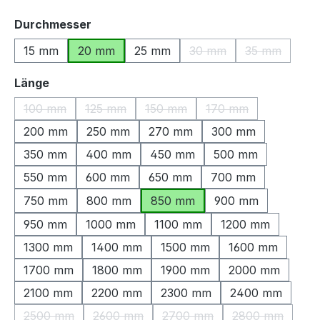
auswählen
Durchmesser
15 mm
20 mm
25 mm
30 mm
35 mm
(Diese Option ist zurzeit
(Diese Optio
auswählen
Länge
100 mm
125 mm
150 mm
170 mm
(Diese Option ist zurzeit nicht verfügbar.)
(Diese Option ist zurzeit nicht verfügbar.)
(Diese Option ist zurzeit nicht ve
(Diese Option ist zu
200 mm
250 mm
270 mm
300 mm
350 mm
400 mm
450 mm
500 mm
550 mm
600 mm
650 mm
700 mm
750 mm
800 mm
850 mm
900 mm
950 mm
1000 mm
1100 mm
1200 mm
1300 mm
1400 mm
1500 mm
1600 mm
1700 mm
1800 mm
1900 mm
2000 mm
2100 mm
2200 mm
2300 mm
2400 mm
2500 mm
2600 mm
2700 mm
2800 mm