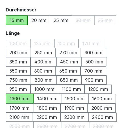
auswählen
Durchmesser
15 mm
20 mm
25 mm
30 mm
35 mm
(Diese Option ist zurzeit
(Diese Optio
auswählen
Länge
100 mm
125 mm
150 mm
170 mm
(Diese Option ist zurzeit nicht verfügbar.)
(Diese Option ist zurzeit nicht verfügbar.)
(Diese Option ist zurzeit nicht ve
(Diese Option ist zu
200 mm
250 mm
270 mm
300 mm
350 mm
400 mm
450 mm
500 mm
550 mm
600 mm
650 mm
700 mm
750 mm
800 mm
850 mm
900 mm
950 mm
1000 mm
1100 mm
1200 mm
1300 mm
1400 mm
1500 mm
1600 mm
1700 mm
1800 mm
1900 mm
2000 mm
2100 mm
2200 mm
2300 mm
2400 mm
2500 mm
2600 mm
2700 mm
2800 mm