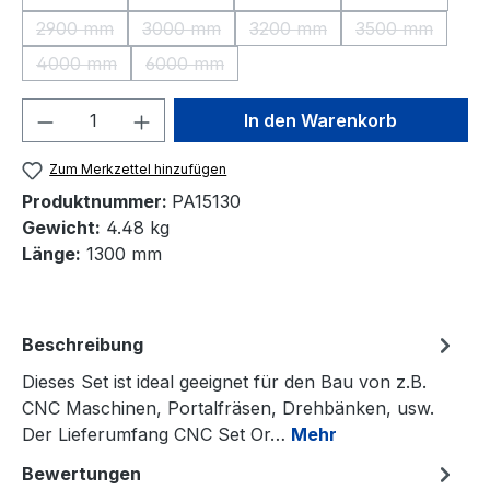
(Diese Option ist zurzeit nicht verfügbar.)
(Diese Option ist zurzeit nicht verfügbar.)
(Diese Option ist zurzeit nic
(Diese Option 
2900 mm
3000 mm
3200 mm
3500 mm
(Diese Option ist zurzeit nicht verfügbar.)
(Diese Option ist zurzeit nicht verfügbar.)
(Diese Option ist zurzeit nic
(Diese Option 
4000 mm
6000 mm
(Diese Option ist zurzeit nicht verfügbar.)
(Diese Option ist zurzeit nicht verfügbar.)
Produkt Anzahl: Gib den gewünschten We
In den Warenkorb
Zum Merkzettel hinzufügen
Produktnummer:
PA15130
Gewicht:
4.48 kg
Länge:
1300 mm
Beschreibung
Dieses Set ist ideal geeignet für den Bau von z.B.
CNC Maschinen, Portalfräsen, Drehbänken, usw.
Der Lieferumfang CNC Set Or…
Mehr
Bewertungen