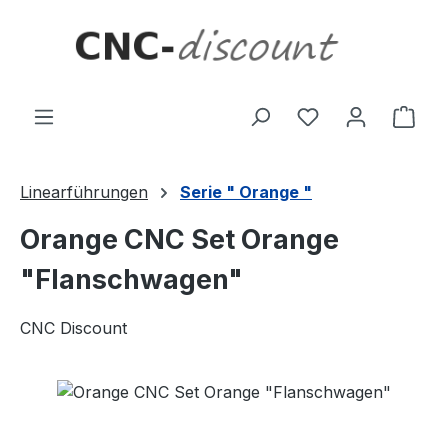
Zum Hauptinhalt springen
Ware
Linearführungen
Serie " Orange "
Orange CNC Set Orange
"Flanschwagen"
CNC Discount
Bildergalerie überspringen