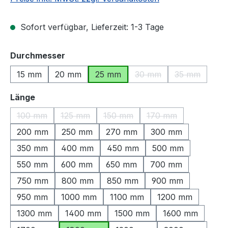
Sofort verfügbar, Lieferzeit: 1-3 Tage
auswählen
Durchmesser
15 mm
20 mm
25 mm
30 mm
35 mm
(Diese Option ist zurzeit
(Diese Optio
auswählen
Länge
100 mm
125 mm
150 mm
170 mm
(Diese Option ist zurzeit nicht verfügbar.)
(Diese Option ist zurzeit nicht verfügbar.)
(Diese Option ist zurzeit nicht ve
(Diese Option ist zu
200 mm
250 mm
270 mm
300 mm
350 mm
400 mm
450 mm
500 mm
550 mm
600 mm
650 mm
700 mm
750 mm
800 mm
850 mm
900 mm
950 mm
1000 mm
1100 mm
1200 mm
1300 mm
1400 mm
1500 mm
1600 mm