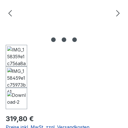
Regulärer Preis:
319,80 €
Preise inkl. MwSt. zzgl. Versandkosten