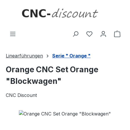
Zum Hauptinhalt springen
Ware
Linearführungen
Serie " Orange "
Orange CNC Set Orange
"Blockwagen"
CNC Discount
Bildergalerie überspringen