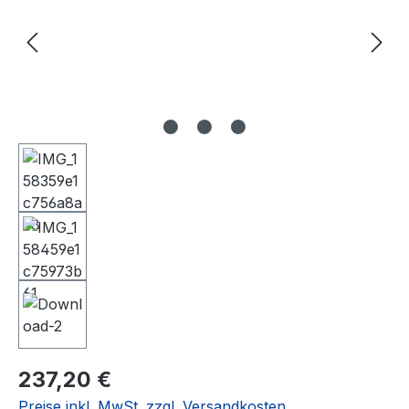
Regulärer Preis:
237,20 €
Preise inkl. MwSt. zzgl. Versandkosten