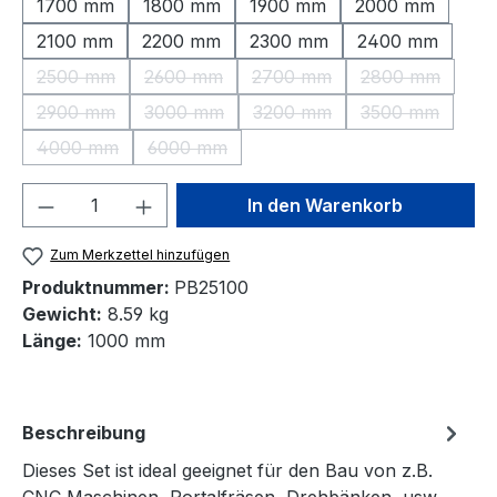
1700 mm
1800 mm
1900 mm
2000 mm
2100 mm
2200 mm
2300 mm
2400 mm
2500 mm
2600 mm
2700 mm
2800 mm
(Diese Option ist zurzeit nicht verfügbar.)
(Diese Option ist zurzeit nicht verfügbar.)
(Diese Option ist zurzeit nic
(Diese Option 
2900 mm
3000 mm
3200 mm
3500 mm
(Diese Option ist zurzeit nicht verfügbar.)
(Diese Option ist zurzeit nicht verfügbar.)
(Diese Option ist zurzeit nic
(Diese Option 
4000 mm
6000 mm
(Diese Option ist zurzeit nicht verfügbar.)
(Diese Option ist zurzeit nicht verfügbar.)
Produkt Anzahl: Gib den gewünschten We
In den Warenkorb
Zum Merkzettel hinzufügen
Produktnummer:
PB25100
Gewicht:
8.59 kg
Länge:
1000 mm
Beschreibung
Dieses Set ist ideal geeignet für den Bau von z.B.
CNC Maschinen, Portalfräsen, Drehbänken, usw.