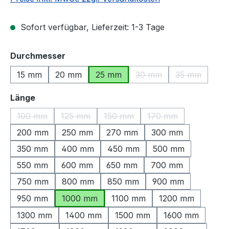
Sofort verfügbar, Lieferzeit: 1-3 Tage
auswählen
Durchmesser
15 mm
20 mm
25 mm
30 mm
35 mm
(Diese Option ist zurzeit
(Diese Optio
auswählen
Länge
100 mm
125 mm
150 mm
170 mm
(Diese Option ist zurzeit nicht verfügbar.)
(Diese Option ist zurzeit nicht verfügbar.)
(Diese Option ist zurzeit nicht ve
(Diese Option ist zu
200 mm
250 mm
270 mm
300 mm
350 mm
400 mm
450 mm
500 mm
550 mm
600 mm
650 mm
700 mm
750 mm
800 mm
850 mm
900 mm
950 mm
1000 mm
1100 mm
1200 mm
1300 mm
1400 mm
1500 mm
1600 mm