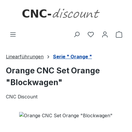
Zum Hauptinhalt springen
Ware
Linearführungen
Serie " Orange "
Orange CNC Set Orange
"Blockwagen"
CNC Discount
Bildergalerie überspringen