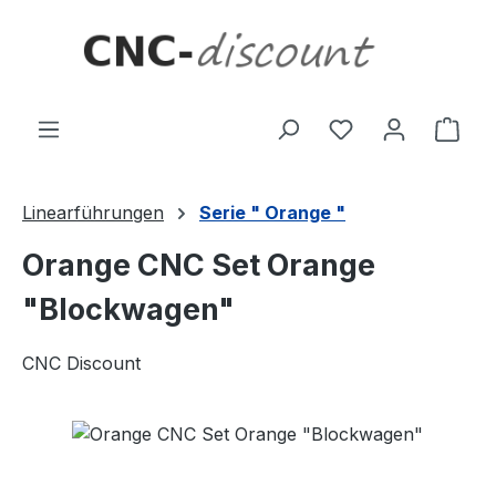
Zum Hauptinhalt springen
Ware
Linearführungen
Serie " Orange "
Orange CNC Set Orange
"Blockwagen"
CNC Discount
Bildergalerie überspringen