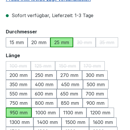
Sofort verfügbar, Lieferzeit: 1-3 Tage
auswählen
Durchmesser
15 mm
20 mm
25 mm
30 mm
35 mm
(Diese Option ist zurzeit
(Diese Optio
auswählen
Länge
100 mm
125 mm
150 mm
170 mm
(Diese Option ist zurzeit nicht verfügbar.)
(Diese Option ist zurzeit nicht verfügbar.)
(Diese Option ist zurzeit nicht ve
(Diese Option ist zu
200 mm
250 mm
270 mm
300 mm
350 mm
400 mm
450 mm
500 mm
550 mm
600 mm
650 mm
700 mm
750 mm
800 mm
850 mm
900 mm
950 mm
1000 mm
1100 mm
1200 mm
1300 mm
1400 mm
1500 mm
1600 mm