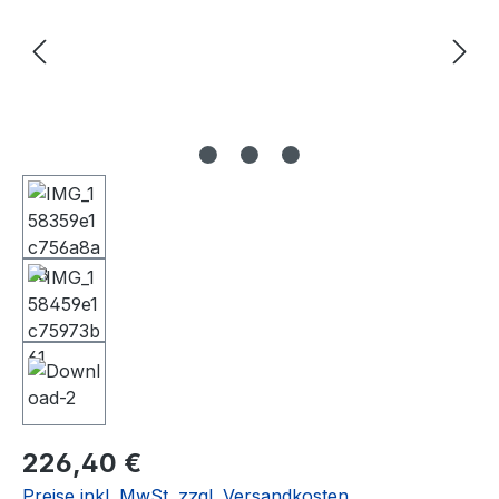
Regulärer Preis:
226,40 €
Preise inkl. MwSt. zzgl. Versandkosten