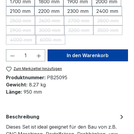
1700 mm
1800 mm
1900 mm
2000 mm
2100 mm
2200 mm
2300 mm
2400 mm
2500 mm
2600 mm
2700 mm
2800 mm
(Diese Option ist zurzeit nicht verfügbar.)
(Diese Option ist zurzeit nicht verfügbar.)
(Diese Option ist zurzeit nic
(Diese Option 
2900 mm
3000 mm
3200 mm
3500 mm
(Diese Option ist zurzeit nicht verfügbar.)
(Diese Option ist zurzeit nicht verfügbar.)
(Diese Option ist zurzeit nic
(Diese Option 
4000 mm
6000 mm
(Diese Option ist zurzeit nicht verfügbar.)
(Diese Option ist zurzeit nicht verfügbar.)
Produkt Anzahl: Gib den gewünschten We
In den Warenkorb
Zum Merkzettel hinzufügen
Produktnummer:
PB25095
Gewicht:
8.27 kg
Länge:
950 mm
Beschreibung
Dieses Set ist ideal geeignet für den Bau von z.B.
CNC Maschinen, Portalfräsen, Drehbänken, usw.