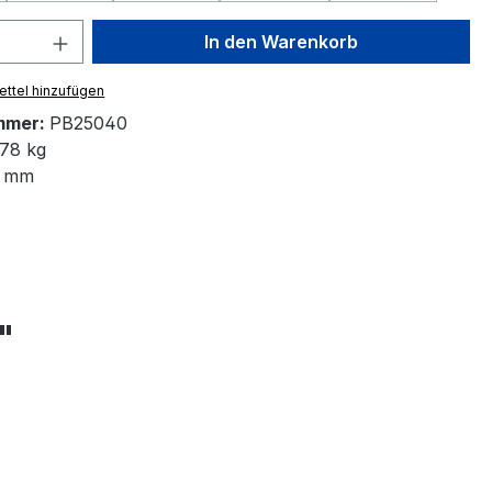
 Anzahl: Gib den gewünschten Wert ein 
In den Warenkorb
ttel hinzufügen
mmer:
PB25040
78 kg
 mm
"