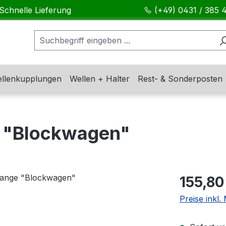
Schnelle Lieferung
(+49) 0431 / 385 
llenkupplungen
Wellen + Halter
Rest- & Sonderposten
 "Blockwagen"
Regulärer Pr
155,80
Preise inkl