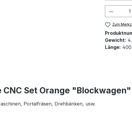
Produkt
Zum Merkze
Produktnu
Gewicht:
4.
Länge:
400
e CNC Set Orange "Blockwagen"
 Maschinen, Portalfräsen, Drehbänken, usw.