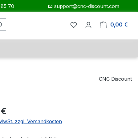
485 70
support@cnc-discount.com
0,00 €
Ware
CNC Discount
eis:
 €
. MwSt. zzgl. Versandkosten