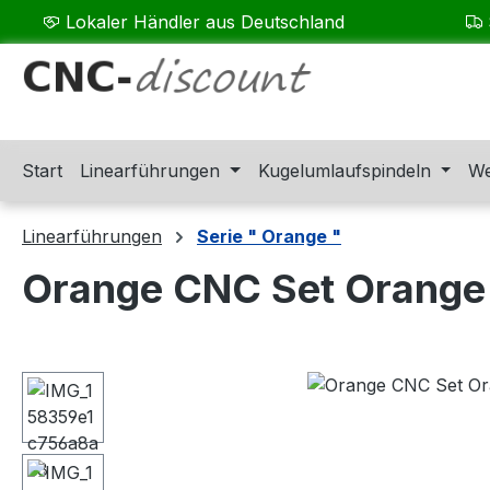
Lokaler Händler aus Deutschland
m Hauptinhalt springen
Zur Suche springen
Zur Hauptnavigation springen
Start
Linearführungen
Kugelumlaufspindeln
We
Linearführungen
Serie " Orange "
Orange CNC Set Orange
Bildergalerie überspringen