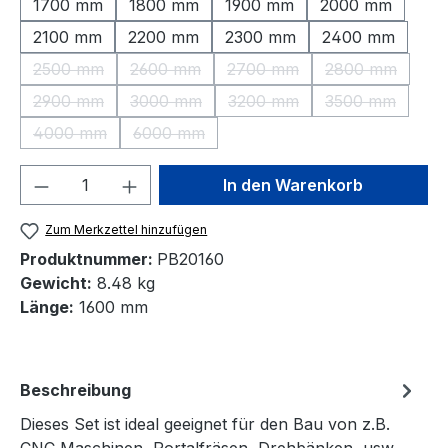
1700 mm
1800 mm
1900 mm
2000 mm
2100 mm
2200 mm
2300 mm
2400 mm
2500 mm
2600 mm
2700 mm
2800 mm
(Diese Option ist zurzeit nicht verfügbar.)
(Diese Option ist zurzeit nicht verfügbar.)
(Diese Option ist zurzeit nic
(Diese Option 
2900 mm
3000 mm
3200 mm
3500 mm
(Diese Option ist zurzeit nicht verfügbar.)
(Diese Option ist zurzeit nicht verfügbar.)
(Diese Option ist zurzeit nic
(Diese Option 
4000 mm
6000 mm
(Diese Option ist zurzeit nicht verfügbar.)
(Diese Option ist zurzeit nicht verfügbar.)
Produkt Anzahl: Gib den gewünschten We
In den Warenkorb
Zum Merkzettel hinzufügen
Produktnummer:
PB20160
Gewicht:
8.48 kg
Länge:
1600 mm
Beschreibung
Dieses Set ist ideal geeignet für den Bau von z.B.
CNC Maschinen, Portalfräsen, Drehbänken, usw.