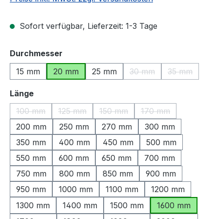
Sofort verfügbar, Lieferzeit: 1-3 Tage
auswählen
Durchmesser
15 mm
20 mm
25 mm
30 mm
35 mm
(Diese Option ist zurzeit
(Diese Optio
auswählen
Länge
100 mm
125 mm
150 mm
170 mm
(Diese Option ist zurzeit nicht verfügbar.)
(Diese Option ist zurzeit nicht verfügbar.)
(Diese Option ist zurzeit nicht ve
(Diese Option ist zu
200 mm
250 mm
270 mm
300 mm
350 mm
400 mm
450 mm
500 mm
550 mm
600 mm
650 mm
700 mm
750 mm
800 mm
850 mm
900 mm
950 mm
1000 mm
1100 mm
1200 mm
1300 mm
1400 mm
1500 mm
1600 mm