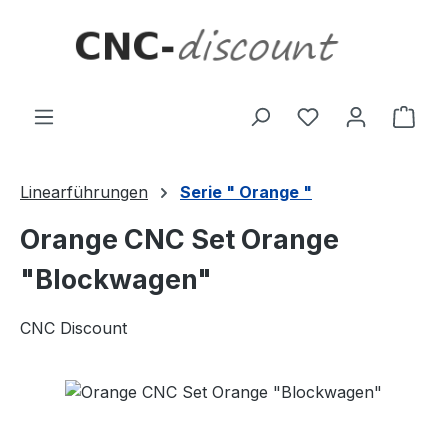
Zum Hauptinhalt springen
Ware
Linearführungen
Serie " Orange "
Orange CNC Set Orange
"Blockwagen"
CNC Discount
Bildergalerie überspringen