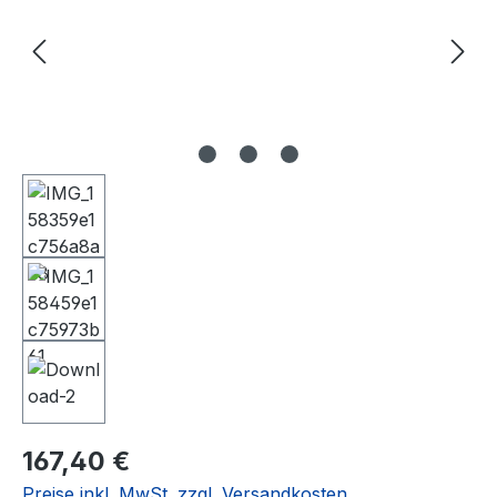
Regulärer Preis:
167,40 €
Preise inkl. MwSt. zzgl. Versandkosten