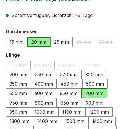
Sofort verfügbar, Lieferzeit: 1-3 Tage
auswählen
Durchmesser
15 mm
20 mm
25 mm
30 mm
35 mm
(Diese Option ist zurzeit
(Diese Optio
auswählen
Länge
100 mm
125 mm
150 mm
170 mm
(Diese Option ist zurzeit nicht verfügbar.)
(Diese Option ist zurzeit nicht verfügbar.)
(Diese Option ist zurzeit nicht ve
(Diese Option ist zu
200 mm
250 mm
270 mm
300 mm
350 mm
400 mm
450 mm
500 mm
550 mm
600 mm
650 mm
700 mm
750 mm
800 mm
850 mm
900 mm
950 mm
1000 mm
1100 mm
1200 mm
1300 mm
1400 mm
1500 mm
1600 mm