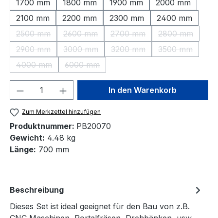
1700 mm
1800 mm
1900 mm
2000 mm
2100 mm
2200 mm
2300 mm
2400 mm
2500 mm
2600 mm
2700 mm
2800 mm
(Diese Option ist zurzeit nicht verfügbar.)
(Diese Option ist zurzeit nicht verfügbar.)
(Diese Option ist zurzeit nic
(Diese Option 
2900 mm
3000 mm
3200 mm
3500 mm
(Diese Option ist zurzeit nicht verfügbar.)
(Diese Option ist zurzeit nicht verfügbar.)
(Diese Option ist zurzeit nic
(Diese Option 
4000 mm
6000 mm
(Diese Option ist zurzeit nicht verfügbar.)
(Diese Option ist zurzeit nicht verfügbar.)
Produkt Anzahl: Gib den gewünschten We
In den Warenkorb
Zum Merkzettel hinzufügen
Produktnummer:
PB20070
Gewicht:
4.48 kg
Länge:
700 mm
Beschreibung
Dieses Set ist ideal geeignet für den Bau von z.B.
CNC Maschinen, Portalfräsen, Drehbänken, usw.