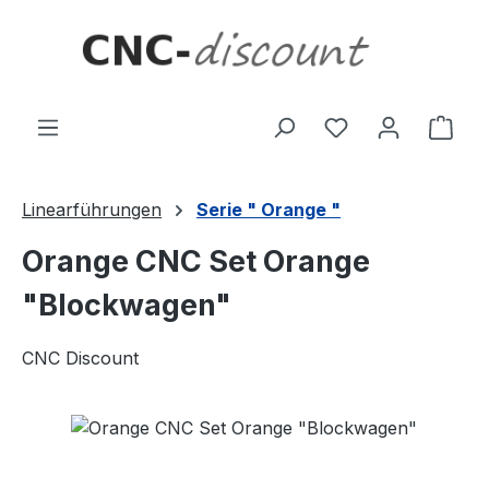
Zum Hauptinhalt springen
Ware
Linearführungen
Serie " Orange "
Orange CNC Set Orange
"Blockwagen"
CNC Discount
Bildergalerie überspringen