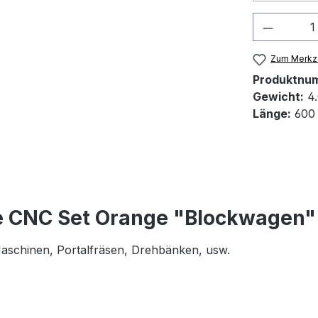
Produkt
Zum Merkze
Produktnu
Gewicht:
4.
Länge:
600
e CNC Set Orange "Blockwagen"
 Maschinen, Portalfräsen, Drehbänken, usw.