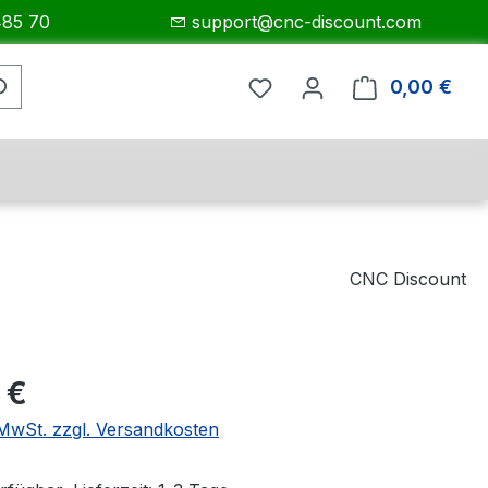
485 70
support@cnc-discount.com
0,00 €
Ware
CNC Discount
eis:
 €
. MwSt. zzgl. Versandkosten