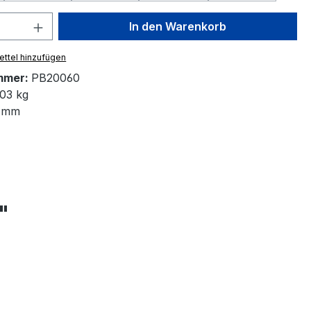
 Anzahl: Gib den gewünschten Wert ein 
In den Warenkorb
ttel hinzufügen
mmer:
PB20060
03 kg
 mm
"