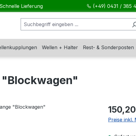
Schnelle Lieferung
(+49) 0431 / 385 
llenkupplungen
Wellen + Halter
Rest- & Sonderposten
 "Blockwagen"
Regulärer Pr
150,20
Preise inkl