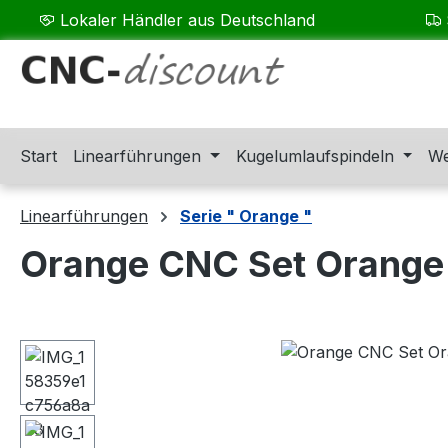
Lokaler Händler aus Deutschland
m Hauptinhalt springen
Zur Suche springen
Zur Hauptnavigation springen
Start
Linearführungen
Kugelumlaufspindeln
We
Linearführungen
Serie " Orange "
Orange CNC Set Orange
Bildergalerie überspringen