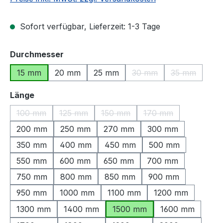
Sofort verfügbar, Lieferzeit: 1-3 Tage
auswählen
Durchmesser
15 mm
20 mm
25 mm
30 mm
35 mm
(Diese Option ist zurzeit
(Diese Optio
auswählen
Länge
100 mm
125 mm
150 mm
170 mm
(Diese Option ist zurzeit nicht verfügbar.)
(Diese Option ist zurzeit nicht verfügbar.)
(Diese Option ist zurzeit nicht ve
(Diese Option ist zu
200 mm
250 mm
270 mm
300 mm
350 mm
400 mm
450 mm
500 mm
550 mm
600 mm
650 mm
700 mm
750 mm
800 mm
850 mm
900 mm
950 mm
1000 mm
1100 mm
1200 mm
1300 mm
1400 mm
1500 mm
1600 mm