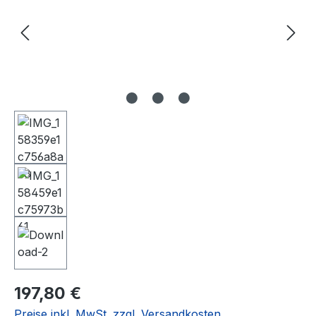
Regulärer Preis:
197,80 €
Preise inkl. MwSt. zzgl. Versandkosten