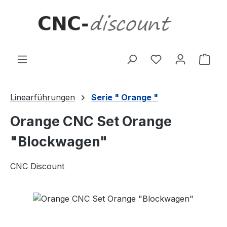
Zum Hauptinhalt springen
Ware
Linearführungen
Serie " Orange "
Orange CNC Set Orange
"Blockwagen"
CNC Discount
Bildergalerie überspringen