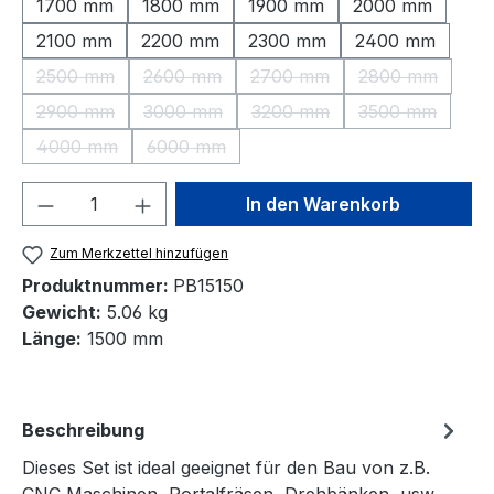
1700 mm
1800 mm
1900 mm
2000 mm
2100 mm
2200 mm
2300 mm
2400 mm
2500 mm
2600 mm
2700 mm
2800 mm
(Diese Option ist zurzeit nicht verfügbar.)
(Diese Option ist zurzeit nicht verfügbar.)
(Diese Option ist zurzeit nic
(Diese Option 
2900 mm
3000 mm
3200 mm
3500 mm
(Diese Option ist zurzeit nicht verfügbar.)
(Diese Option ist zurzeit nicht verfügbar.)
(Diese Option ist zurzeit nic
(Diese Option 
4000 mm
6000 mm
(Diese Option ist zurzeit nicht verfügbar.)
(Diese Option ist zurzeit nicht verfügbar.)
Produkt Anzahl: Gib den gewünschten We
In den Warenkorb
Zum Merkzettel hinzufügen
Produktnummer:
PB15150
Gewicht:
5.06 kg
Länge:
1500 mm
Beschreibung
Dieses Set ist ideal geeignet für den Bau von z.B.
CNC Maschinen, Portalfräsen, Drehbänken, usw.