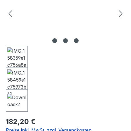
Regulärer Preis:
182,20 €
Preise inkl. MwSt. zzgl. Versandkosten