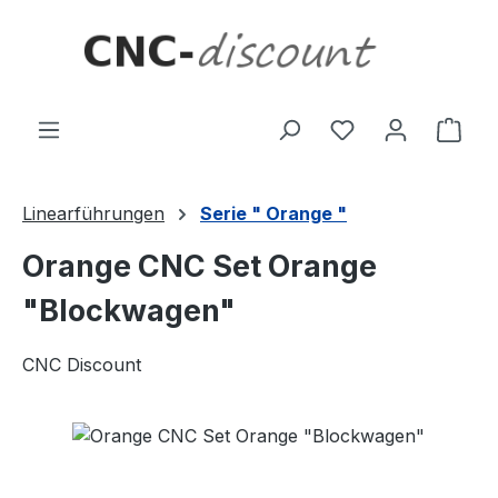
Zum Hauptinhalt springen
Ware
Linearführungen
Serie " Orange "
Orange CNC Set Orange
"Blockwagen"
CNC Discount
Bildergalerie überspringen