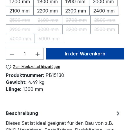
1700 mm
1800 mm
1900 mm
2000 mm
2100 mm
2200 mm
2300 mm
2400 mm
2500 mm
2600 mm
2700 mm
2800 mm
(Diese Option ist zurzeit nicht verfügbar.)
(Diese Option ist zurzeit nicht verfügbar.)
(Diese Option ist zurzeit nic
(Diese Option 
2900 mm
3000 mm
3200 mm
3500 mm
(Diese Option ist zurzeit nicht verfügbar.)
(Diese Option ist zurzeit nicht verfügbar.)
(Diese Option ist zurzeit nic
(Diese Option 
4000 mm
6000 mm
(Diese Option ist zurzeit nicht verfügbar.)
(Diese Option ist zurzeit nicht verfügbar.)
Produkt Anzahl: Gib den gewünschten We
In den Warenkorb
Zum Merkzettel hinzufügen
Produktnummer:
PB15130
Gewicht:
4.49 kg
Länge:
1300 mm
Beschreibung
Dieses Set ist ideal geeignet für den Bau von z.B.
CNC Maschinen, Portalfräsen, Drehbänken, usw.