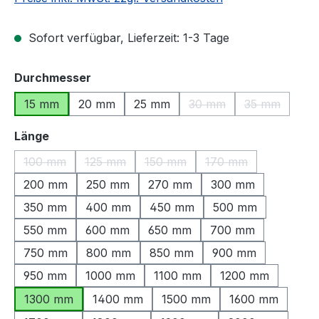
Sofort verfügbar, Lieferzeit: 1-3 Tage
auswählen
Durchmesser
15 mm
20 mm
25 mm
30 mm
35 mm
(Diese Option ist zurzeit
(Diese Optio
auswählen
Länge
100 mm
125 mm
150 mm
170 mm
(Diese Option ist zurzeit nicht verfügbar.)
(Diese Option ist zurzeit nicht verfügbar.)
(Diese Option ist zurzeit nicht ve
(Diese Option ist zu
200 mm
250 mm
270 mm
300 mm
350 mm
400 mm
450 mm
500 mm
550 mm
600 mm
650 mm
700 mm
750 mm
800 mm
850 mm
900 mm
950 mm
1000 mm
1100 mm
1200 mm
1300 mm
1400 mm
1500 mm
1600 mm