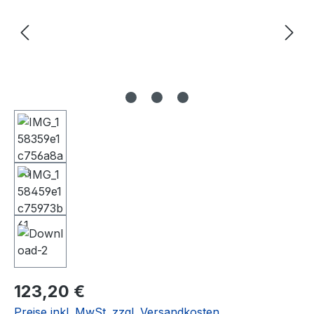
Regulärer Preis:
123,20 €
Preise inkl. MwSt. zzgl. Versandkosten