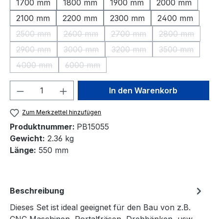
1700 mm
1800 mm
1900 mm
2000 mm
2100 mm
2200 mm
2300 mm
2400 mm
2500 mm
2600 mm
2700 mm
2800 mm
(Diese Option ist zurzeit nicht verfügbar.)
(Diese Option ist zurzeit nicht verfügbar.)
(Diese Option ist zurzeit nic
(Diese Option 
2900 mm
3000 mm
3200 mm
3500 mm
(Diese Option ist zurzeit nicht verfügbar.)
(Diese Option ist zurzeit nicht verfügbar.)
(Diese Option ist zurzeit nic
(Diese Option 
4000 mm
6000 mm
(Diese Option ist zurzeit nicht verfügbar.)
(Diese Option ist zurzeit nicht verfügbar.)
Produkt Anzahl: Gib den gewünschten We
In den Warenkorb
Zum Merkzettel hinzufügen
Produktnummer:
PB15055
Gewicht:
2.36 kg
Länge:
550 mm
Beschreibung
Dieses Set ist ideal geeignet für den Bau von z.B.
CNC Maschinen, Portalfräsen, Drehbänken, usw.