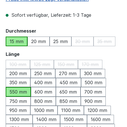
Sofort verfügbar, Lieferzeit: 1-3 Tage
auswählen
Durchmesser
15 mm
20 mm
25 mm
30 mm
35 mm
(Diese Option ist zurzeit
(Diese Optio
auswählen
Länge
100 mm
125 mm
150 mm
170 mm
(Diese Option ist zurzeit nicht verfügbar.)
(Diese Option ist zurzeit nicht verfügbar.)
(Diese Option ist zurzeit nicht ve
(Diese Option ist zu
200 mm
250 mm
270 mm
300 mm
350 mm
400 mm
450 mm
500 mm
550 mm
600 mm
650 mm
700 mm
750 mm
800 mm
850 mm
900 mm
950 mm
1000 mm
1100 mm
1200 mm
1300 mm
1400 mm
1500 mm
1600 mm