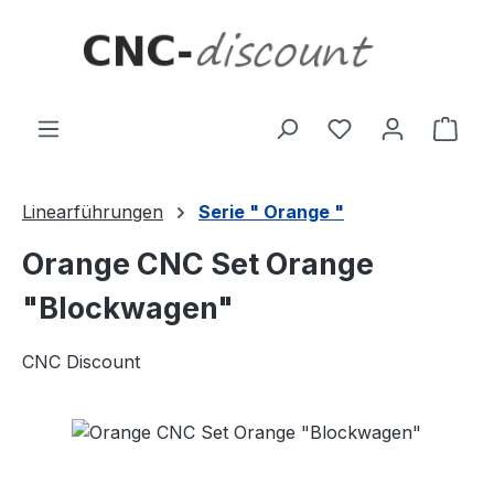
Zum Hauptinhalt springen
Ware
Linearführungen
Serie " Orange "
Orange CNC Set Orange
"Blockwagen"
CNC Discount
Bildergalerie überspringen