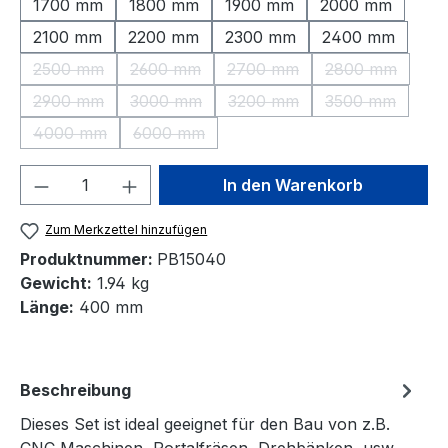
1700 mm
1800 mm
1900 mm
2000 mm
2100 mm
2200 mm
2300 mm
2400 mm
2500 mm
2600 mm
2700 mm
2800 mm
(Diese Option ist zurzeit nicht verfügbar.)
(Diese Option ist zurzeit nicht verfügbar.)
(Diese Option ist zurzeit nic
(Diese Option 
2900 mm
3000 mm
3200 mm
3500 mm
(Diese Option ist zurzeit nicht verfügbar.)
(Diese Option ist zurzeit nicht verfügbar.)
(Diese Option ist zurzeit nic
(Diese Option 
4000 mm
6000 mm
(Diese Option ist zurzeit nicht verfügbar.)
(Diese Option ist zurzeit nicht verfügbar.)
Produkt Anzahl: Gib den gewünschten We
In den Warenkorb
Zum Merkzettel hinzufügen
Produktnummer:
PB15040
Gewicht:
1.94 kg
Länge:
400 mm
Beschreibung
Dieses Set ist ideal geeignet für den Bau von z.B.
CNC Maschinen, Portalfräsen, Drehbänken, usw.