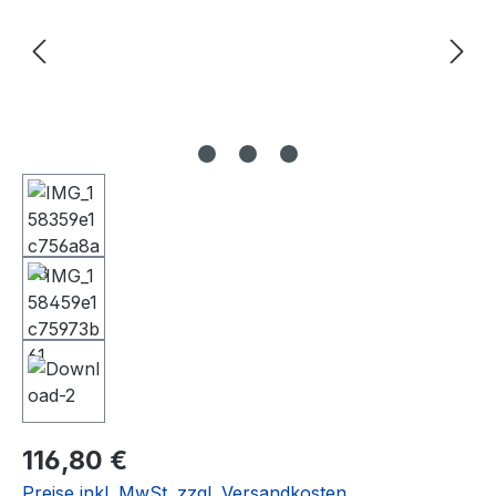
Regulärer Preis:
116,80 €
Preise inkl. MwSt. zzgl. Versandkosten