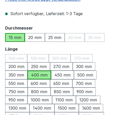
Sofort verfügbar, Lieferzeit: 1-3 Tage
auswählen
Durchmesser
15 mm
20 mm
25 mm
30 mm
35 mm
(Diese Option ist zurzeit
(Diese Optio
auswählen
Länge
100 mm
125 mm
150 mm
170 mm
(Diese Option ist zurzeit nicht verfügbar.)
(Diese Option ist zurzeit nicht verfügbar.)
(Diese Option ist zurzeit nicht ve
(Diese Option ist zu
200 mm
250 mm
270 mm
300 mm
350 mm
400 mm
450 mm
500 mm
550 mm
600 mm
650 mm
700 mm
750 mm
800 mm
850 mm
900 mm
950 mm
1000 mm
1100 mm
1200 mm
1300 mm
1400 mm
1500 mm
1600 mm