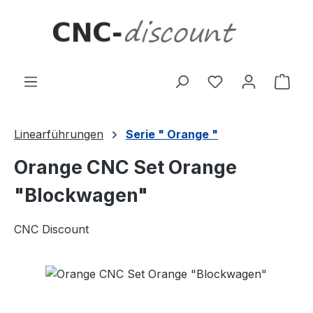
Zum Hauptinhalt springen
Ware
Linearführungen
Serie " Orange "
Orange CNC Set Orange
"Blockwagen"
CNC Discount
Bildergalerie überspringen