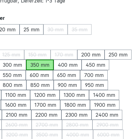
fügbar, Lieferzeit: 1-3 Tage
auswählen
er
20 mm
25 mm
30 mm
35 mm
(Diese Option ist zurzeit nicht verfügbar.
(Diese Option ist zurzeit nich
ählen
125 mm
150 mm
170 mm
200 mm
250 mm
ption ist zurzeit nicht verfügbar.)
(Diese Option ist zurzeit nicht verfügbar.)
(Diese Option ist zurzeit nicht verfügbar.)
(Diese Option ist zurzeit nicht verfüg
300 mm
350 mm
400 mm
450 mm
550 mm
600 mm
650 mm
700 mm
800 mm
850 mm
900 mm
950 mm
1100 mm
1200 mm
1300 mm
1400 mm
1600 mm
1700 mm
1800 mm
1900 mm
2100 mm
2200 mm
2300 mm
2400 mm
2600 mm
2700 mm
2800 mm
2900 mm
Option ist zurzeit nicht verfügbar.)
(Diese Option ist zurzeit nicht verfügbar.)
(Diese Option ist zurzeit nicht verfügbar.)
(Diese Option ist zurzeit nicht
(Diese Option is
3200 mm
3500 mm
4000 mm
6000 mm
Option ist zurzeit nicht verfügbar.)
(Diese Option ist zurzeit nicht verfügbar.)
(Diese Option ist zurzeit nicht verfügbar.)
(Diese Option ist zurzeit nicht
(Diese Option i