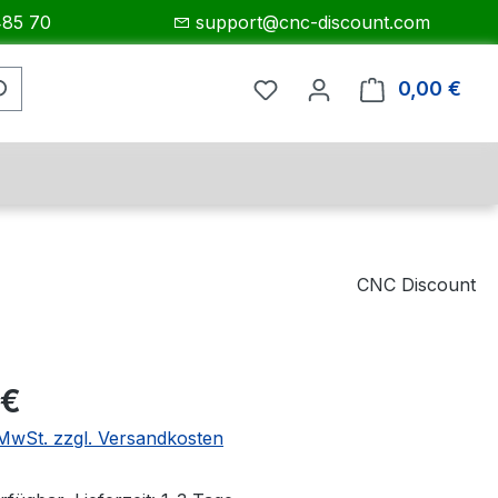
485 70
support@cnc-discount.com
0,00 €
Ware
CNC Discount
eis:
 €
. MwSt. zzgl. Versandkosten