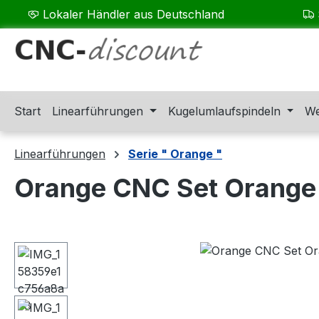
Lokaler Händler aus Deutschland
m Hauptinhalt springen
Zur Suche springen
Zur Hauptnavigation springen
Start
Linearführungen
Kugelumlaufspindeln
We
Linearführungen
Serie " Orange "
Orange CNC Set Orange
Bildergalerie überspringen