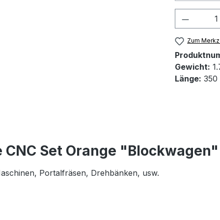
Produkt
Zum Merkze
Produktnu
Gewicht:
1.
Länge:
350
e CNC Set Orange "Blockwagen"
 Maschinen, Portalfräsen, Drehbänken, usw.