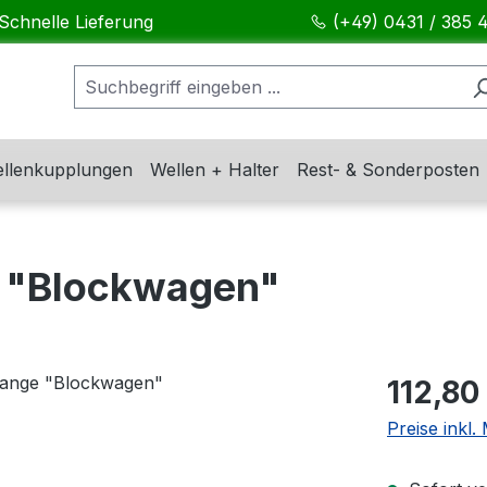
Schnelle Lieferung
(+49) 0431 / 385 
llenkupplungen
Wellen + Halter
Rest- & Sonderposten
 "Blockwagen"
Regulärer Pr
112,80
Preise inkl