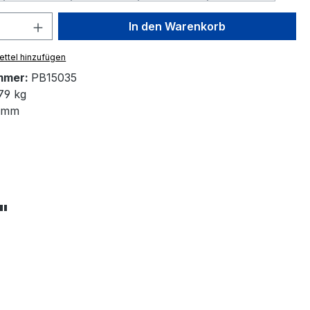
 Anzahl: Gib den gewünschten Wert ein 
In den Warenkorb
ttel hinzufügen
mmer:
PB15035
79 kg
 mm
"