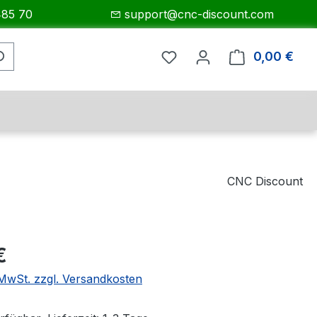
485 70
support@cnc-discount.com
0,00 €
Ware
CNC Discount
eis:
€
. MwSt. zzgl. Versandkosten