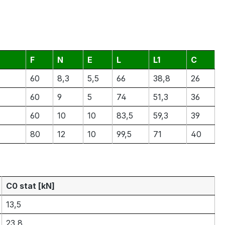
F
N
E
L
L1
C
60
8,3
5,5
66
38,8
26
60
9
5
74
51,3
36
60
10
10
83,5
59,3
39
80
12
10
99,5
71
40
C0 stat [kN]
13,5
23,8