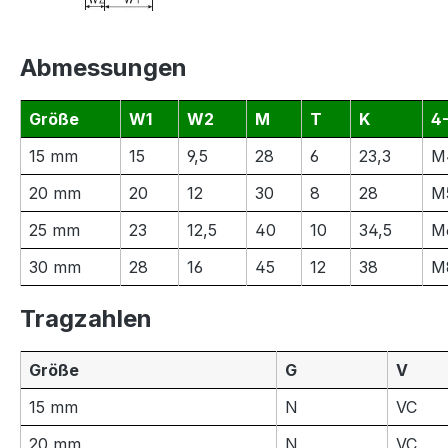
Abmessungen
Größe
W1
W2
M
T
K
4
15 mm
15
9,5
28
6
23,3
M4
20 mm
20
12
30
8
28
M5
25 mm
23
12,5
40
10
34,5
M
30 mm
28
16
45
12
38
M
Tragzahlen
Größe
G
V
15 mm
N
VC
20 mm
N
VC