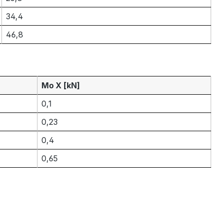
34,4
46,8
Mo X [kN]
0,1
0,23
0,4
0,65