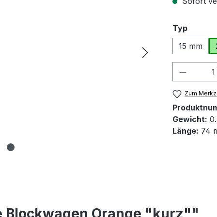
Sofort ver
auswäh
Typ
15 mm
Produkt
Zum Merkze
Produktnu
Gewicht:
0.
Länge:
74 
e Blockwagen Orange "kurz""