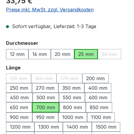
33,75 €
Preise inkl. MwSt. zzgl. Versandkosten
Sofort verfügbar, Lieferzeit: 1-3 Tage
auswählen
Durchmesser
12 mm
16 mm
20 mm
25 mm
30 mm
(Diese Option
auswählen
Länge
125 mm
150 mm
170 mm
200 mm
(Diese Option ist zurzeit nicht verfügbar.)
(Diese Option ist zurzeit nicht verfügbar.)
(Diese Option ist zurzeit nicht ve
250 mm
270 mm
350 mm
400 mm
450 mm
500 mm
550 mm
600 mm
650 mm
700 mm
800 mm
850 mm
900 mm
950 mm
1000 mm
1100 mm
1200 mm
1300 mm
1400 mm
1500 mm