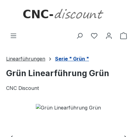
Zum Hauptinhalt springen
Ware
Linearführungen
Serie " Grün "
Grün Linearführung Grün
CNC Discount
Bildergalerie überspringen