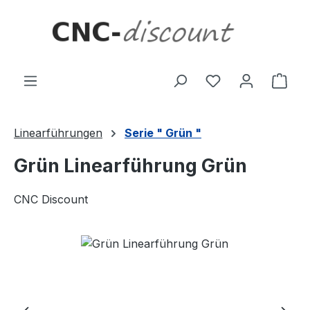
Zum Hauptinhalt springen
Ware
Linearführungen
Serie " Grün "
Grün Linearführung Grün
CNC Discount
Bildergalerie überspringen