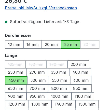
26,30 €
Preise inkl. MwSt. zzgl. Versandkosten
Sofort verfügbar, Lieferzeit: 1-3 Tage
auswählen
Durchmesser
12 mm
16 mm
20 mm
25 mm
30 mm
(Diese Option
auswählen
Länge
125 mm
150 mm
170 mm
200 mm
(Diese Option ist zurzeit nicht verfügbar.)
(Diese Option ist zurzeit nicht verfügbar.)
(Diese Option ist zurzeit nicht ve
250 mm
270 mm
350 mm
400 mm
450 mm
500 mm
550 mm
600 mm
650 mm
700 mm
800 mm
850 mm
900 mm
950 mm
1000 mm
1100 mm
1200 mm
1300 mm
1400 mm
1500 mm