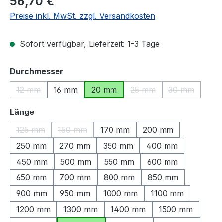
56,70 €
Preise inkl. MwSt. zzgl. Versandkosten
Sofort verfügbar, Lieferzeit: 1-3 Tage
auswählen
Durchmesser
12 mm
16 mm
20 mm
25 mm
30 mm
(Diese Option ist zurzeit nicht verfügbar.)
(Diese Option ist zurzeit
(Diese Option
auswählen
Länge
125 mm
150 mm
170 mm
200 mm
(Diese Option ist zurzeit nicht verfügbar.)
(Diese Option ist zurzeit nicht verfügbar.)
250 mm
270 mm
350 mm
400 mm
450 mm
500 mm
550 mm
600 mm
650 mm
700 mm
800 mm
850 mm
900 mm
950 mm
1000 mm
1100 mm
1200 mm
1300 mm
1400 mm
1500 mm