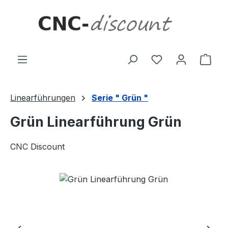
Zum Hauptinhalt springen
Ware
Linearführungen
Serie " Grün "
Grün Linearführung Grün
CNC Discount
Bildergalerie überspringen