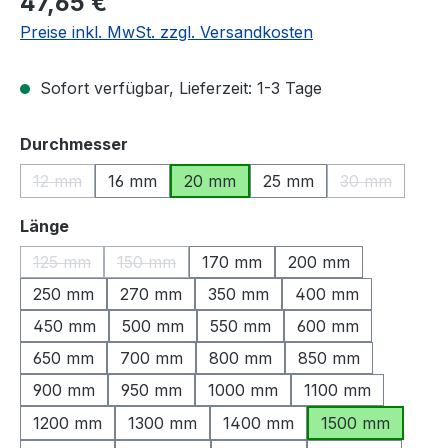
47,65 €
Preise inkl. MwSt. zzgl. Versandkosten
Sofort verfügbar, Lieferzeit: 1-3 Tage
auswählen
Durchmesser
12 mm
16 mm
20 mm
25 mm
30 mm
(Diese Option ist zurzeit nicht verfügbar.)
(Diese Option
auswählen
Länge
125 mm
150 mm
170 mm
200 mm
(Diese Option ist zurzeit nicht verfügbar.)
(Diese Option ist zurzeit nicht verfügbar.)
250 mm
270 mm
350 mm
400 mm
450 mm
500 mm
550 mm
600 mm
650 mm
700 mm
800 mm
850 mm
900 mm
950 mm
1000 mm
1100 mm
1200 mm
1300 mm
1400 mm
1500 mm