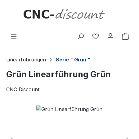
Zum Hauptinhalt springen
Ware
Linearführungen
Serie " Grün "
Grün Linearführung Grün
CNC Discount
Bildergalerie überspringen