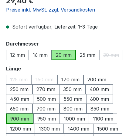
29,40 €
Preise inkl. MwSt. zzgl. Versandkosten
Sofort verfügbar, Lieferzeit: 1-3 Tage
auswählen
Durchmesser
12 mm
16 mm
20 mm
25 mm
30 mm
(Diese Option
auswählen
Länge
125 mm
150 mm
170 mm
200 mm
(Diese Option ist zurzeit nicht verfügbar.)
(Diese Option ist zurzeit nicht verfügbar.)
250 mm
270 mm
350 mm
400 mm
450 mm
500 mm
550 mm
600 mm
650 mm
700 mm
800 mm
850 mm
900 mm
950 mm
1000 mm
1100 mm
1200 mm
1300 mm
1400 mm
1500 mm