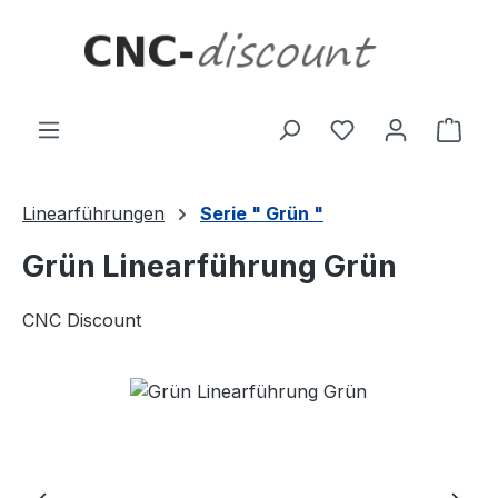
Zum Hauptinhalt springen
Ware
Linearführungen
Serie " Grün "
Grün Linearführung Grün
CNC Discount
Bildergalerie überspringen