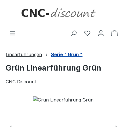
Zum Hauptinhalt springen
Ware
Linearführungen
Serie " Grün "
Grün Linearführung Grün
CNC Discount
Bildergalerie überspringen