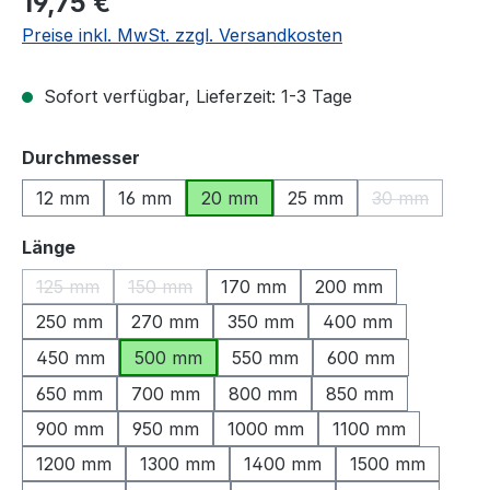
19,75 €
Preise inkl. MwSt. zzgl. Versandkosten
Sofort verfügbar, Lieferzeit: 1-3 Tage
auswählen
Durchmesser
12 mm
16 mm
20 mm
25 mm
30 mm
(Diese Option
auswählen
Länge
125 mm
150 mm
170 mm
200 mm
(Diese Option ist zurzeit nicht verfügbar.)
(Diese Option ist zurzeit nicht verfügbar.)
250 mm
270 mm
350 mm
400 mm
450 mm
500 mm
550 mm
600 mm
650 mm
700 mm
800 mm
850 mm
900 mm
950 mm
1000 mm
1100 mm
1200 mm
1300 mm
1400 mm
1500 mm