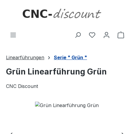
Zum Hauptinhalt springen
Ware
Linearführungen
Serie " Grün "
Grün Linearführung Grün
CNC Discount
Bildergalerie überspringen