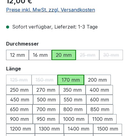
12,00 €
Preise inkl. MwSt. zzgl. Versandkosten
Sofort verfügbar, Lieferzeit: 1-3 Tage
auswählen
Durchmesser
12 mm
16 mm
20 mm
25 mm
30 mm
(Diese Option ist zurzeit
(Diese Option
auswählen
Länge
125 mm
150 mm
170 mm
200 mm
(Diese Option ist zurzeit nicht verfügbar.)
(Diese Option ist zurzeit nicht verfügbar.)
250 mm
270 mm
350 mm
400 mm
450 mm
500 mm
550 mm
600 mm
650 mm
700 mm
800 mm
850 mm
900 mm
950 mm
1000 mm
1100 mm
1200 mm
1300 mm
1400 mm
1500 mm