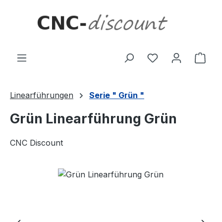
Zum Hauptinhalt springen
Ware
Linearführungen
Serie " Grün "
Grün Linearführung Grün
CNC Discount
Bildergalerie überspringen