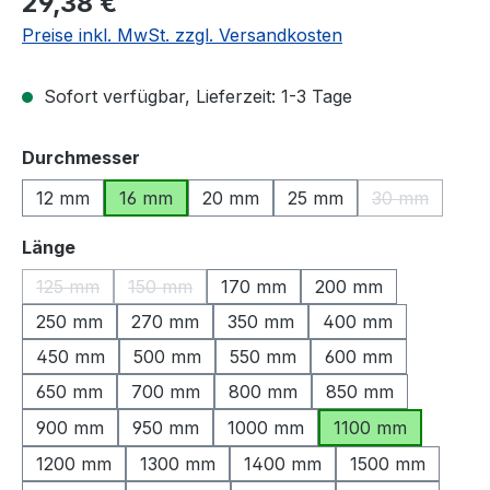
29,38 €
Preise inkl. MwSt. zzgl. Versandkosten
Sofort verfügbar, Lieferzeit: 1-3 Tage
auswählen
Durchmesser
12 mm
16 mm
20 mm
25 mm
30 mm
(Diese Option
auswählen
Länge
125 mm
150 mm
170 mm
200 mm
(Diese Option ist zurzeit nicht verfügbar.)
(Diese Option ist zurzeit nicht verfügbar.)
250 mm
270 mm
350 mm
400 mm
450 mm
500 mm
550 mm
600 mm
650 mm
700 mm
800 mm
850 mm
900 mm
950 mm
1000 mm
1100 mm
1200 mm
1300 mm
1400 mm
1500 mm