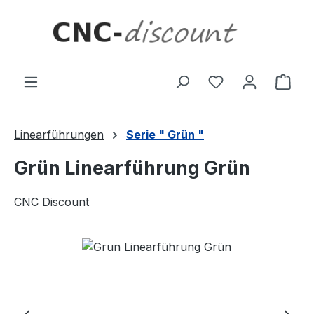
Zum Hauptinhalt springen
Ware
Linearführungen
Serie " Grün "
Grün Linearführung Grün
CNC Discount
Bildergalerie überspringen