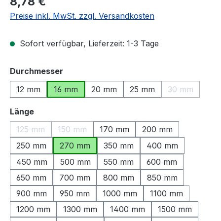
8,78 €
Preise inkl. MwSt. zzgl. Versandkosten
Sofort verfügbar, Lieferzeit: 1-3 Tage
auswählen
Durchmesser
12 mm
16 mm
20 mm
25 mm
30 mm
(Diese Option
auswählen
Länge
125 mm
150 mm
170 mm
200 mm
(Diese Option ist zurzeit nicht verfügbar.)
(Diese Option ist zurzeit nicht verfügbar.)
250 mm
270 mm
350 mm
400 mm
450 mm
500 mm
550 mm
600 mm
650 mm
700 mm
800 mm
850 mm
900 mm
950 mm
1000 mm
1100 mm
1200 mm
1300 mm
1400 mm
1500 mm