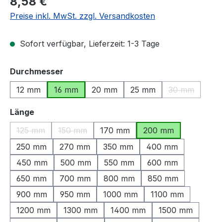
8,58 €
Preise inkl. MwSt. zzgl. Versandkosten
Sofort verfügbar, Lieferzeit: 1-3 Tage
auswählen
Durchmesser
12 mm
16 mm
20 mm
25 mm
30 mm
(Diese Option
auswählen
Länge
125 mm
150 mm
170 mm
200 mm
(Diese Option ist zurzeit nicht verfügbar.)
(Diese Option ist zurzeit nicht verfügbar.)
250 mm
270 mm
350 mm
400 mm
450 mm
500 mm
550 mm
600 mm
650 mm
700 mm
800 mm
850 mm
900 mm
950 mm
1000 mm
1100 mm
1200 mm
1300 mm
1400 mm
1500 mm