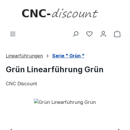
Zum Hauptinhalt springen
Ware
Linearführungen
Serie " Grün "
Grün Linearführung Grün
CNC Discount
Bildergalerie überspringen