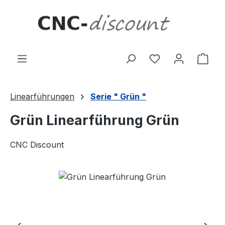
Zum Hauptinhalt springen
Ware
Linearführungen
Serie " Grün "
Grün Linearführung Grün
CNC Discount
Bildergalerie überspringen