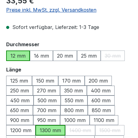
33,55 €
Preise inkl. MwSt. zzgl. Versandkosten
Sofort verfügbar, Lieferzeit: 1-3 Tage
auswählen
Durchmesser
12 mm
16 mm
20 mm
25 mm
30 mm
(Diese Option
auswählen
Länge
125 mm
150 mm
170 mm
200 mm
250 mm
270 mm
350 mm
400 mm
450 mm
500 mm
550 mm
600 mm
650 mm
700 mm
800 mm
850 mm
900 mm
950 mm
1000 mm
1100 mm
1200 mm
1300 mm
1400 mm
1500 mm
(Diese Option ist zurzeit nic
(Diese Option 