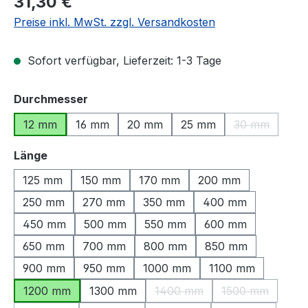
31,30 €
Preise inkl. MwSt. zzgl. Versandkosten
Sofort verfügbar, Lieferzeit: 1-3 Tage
auswählen
Durchmesser
12 mm
16 mm
20 mm
25 mm
30 mm
(Diese Option
auswählen
Länge
125 mm
150 mm
170 mm
200 mm
250 mm
270 mm
350 mm
400 mm
450 mm
500 mm
550 mm
600 mm
650 mm
700 mm
800 mm
850 mm
900 mm
950 mm
1000 mm
1100 mm
1200 mm
1300 mm
1400 mm
1500 mm
(Diese Option ist zurzeit nic
(Diese Option 