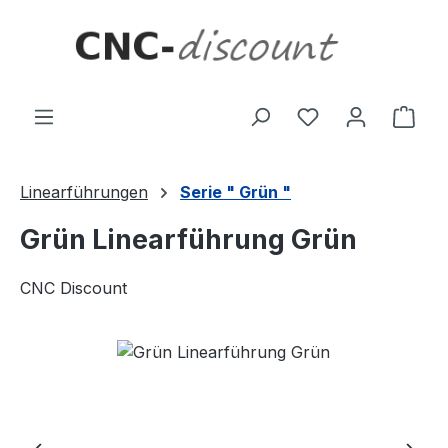
Zum Hauptinhalt springen
Ware
Linearführungen
Serie " Grün "
Grün Linearführung Grün
CNC Discount
Bildergalerie überspringen