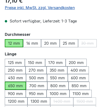
17,10 €
Preise inkl. MwSt. zzgl. Versandkosten
Sofort verfügbar, Lieferzeit: 1-3 Tage
auswählen
Durchmesser
12 mm
16 mm
20 mm
25 mm
30 mm
(Diese Option
auswählen
Länge
125 mm
150 mm
170 mm
200 mm
250 mm
270 mm
350 mm
400 mm
450 mm
500 mm
550 mm
600 mm
650 mm
700 mm
800 mm
850 mm
900 mm
950 mm
1000 mm
1100 mm
1200 mm
1300 mm
1400 mm
1500 mm
(Diese Option ist zurzeit nich
(Diese Option i