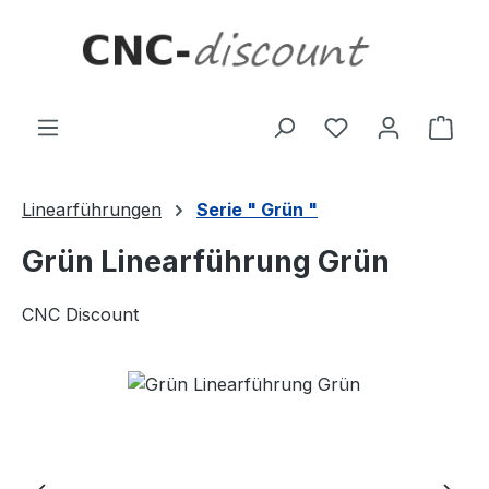
Zum Hauptinhalt springen
Ware
Linearführungen
Serie " Grün "
Grün Linearführung Grün
CNC Discount
Bildergalerie überspringen