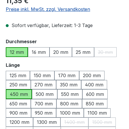
11,35 €
Preise inkl. MwSt. zzgl. Versandkosten
Sofort verfügbar, Lieferzeit: 1-3 Tage
auswählen
Durchmesser
12 mm
16 mm
20 mm
25 mm
30 mm
(Diese Option
auswählen
Länge
125 mm
150 mm
170 mm
200 mm
250 mm
270 mm
350 mm
400 mm
450 mm
500 mm
550 mm
600 mm
650 mm
700 mm
800 mm
850 mm
900 mm
950 mm
1000 mm
1100 mm
1200 mm
1300 mm
1400 mm
1500 mm
(Diese Option ist zurzeit nich
(Diese Option i