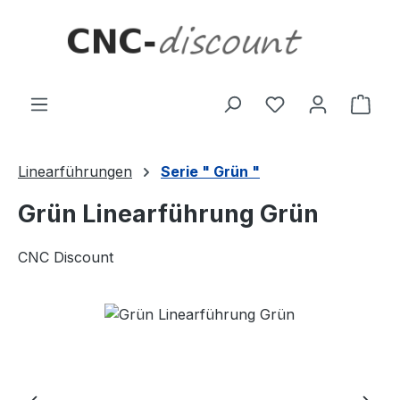
Zum Hauptinhalt springen
Ware
Linearführungen
Serie " Grün "
Grün Linearführung Grün
CNC Discount
Bildergalerie überspringen