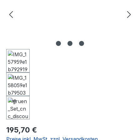
Regulärer Preis:
195,70 €
Preise inkl. MwSt. zzgl. Versandkosten