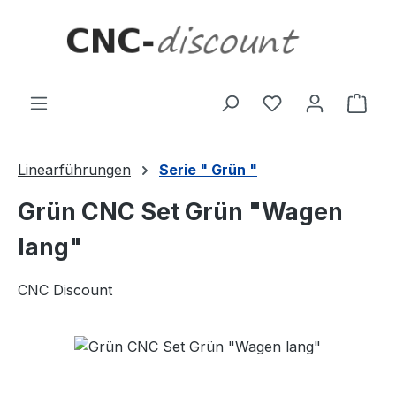
Zum Hauptinhalt springen
Ware
Linearführungen
Serie " Grün "
Grün CNC Set Grün "Wagen
lang"
CNC Discount
Bildergalerie überspringen